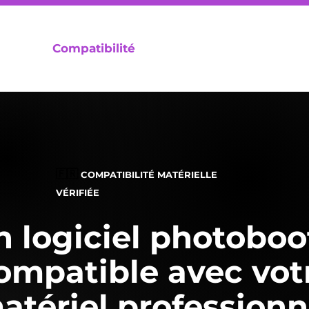
lités
Compatibilité
Tutoriels
Tarifs
FA
🇫🇷
COMPATIBILITÉ MATÉRIELLE
VÉRIFIÉE
n logiciel photoboo
ompatible avec vot
atériel professionn