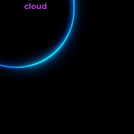
cloud
Borne
événement
dows uniquement