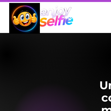
Accueil
Fonctionna
U
c
m