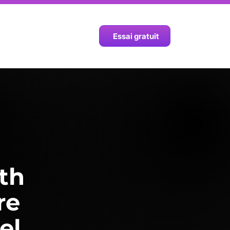
Q
Contact
Blog
Essai gratuit
th
re
el