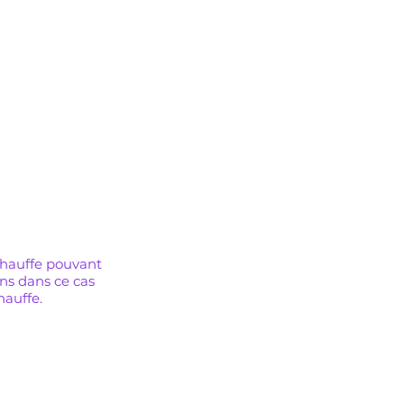
s les
fiable
on.
ion à
hauffe pouvant
ns dans ce cas
hauffe.