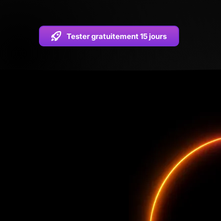
Tester gratuitement 15 jours
P
puis
PC