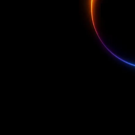
ation
0% en
eur PC
areil
 10
se de
Win