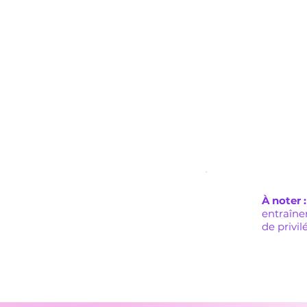
professi
ultra-rap
d'image,
Capteur 
Autofoc
Dual Pixe
Format h
en borne
À noter :
entraîne
de privil