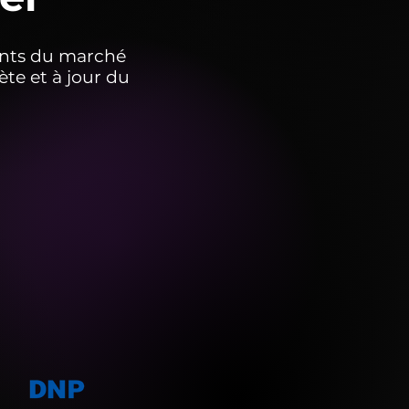
ments du marché
te et à jour du
5
imantes pro