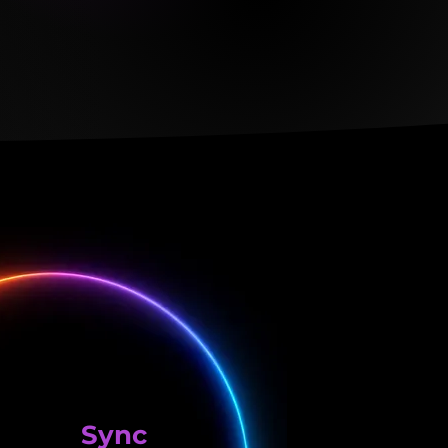
réparation en
ligne
 · Mac · Tablette
Sync