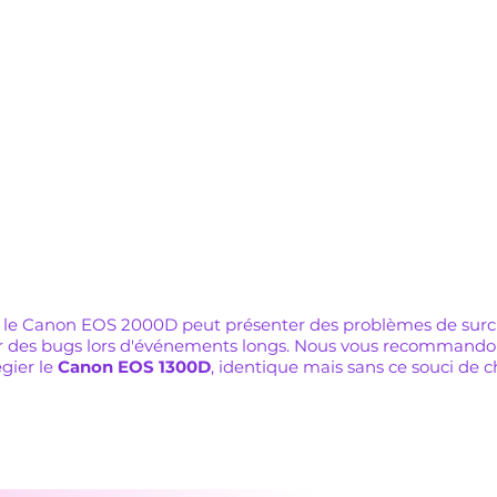
onnel. Mise au point
années. Très répandu dan
ide, excellente qualité
bornes professionnelles, 
 compact et léger.
et économique en occasi
Capteur APS-C 24,1 MP
APS-C 24,1 MP
Écran orientable tactile
us instantané CMOS
Disponible neuf et occas
l
prix très accessible
ybride compact, idéal
le Canon EOS 2000D peut présenter des problèmes de surc
r des bugs lors d'événements longs. Nous vous recommando
égier le
Canon EOS 1300D
, identique mais sans ce souci de c