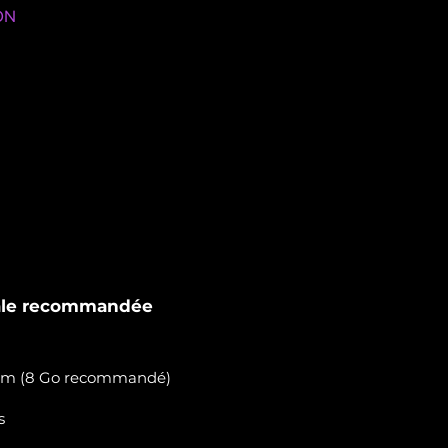
ON
e Windows 10
 11
ur n'importe quel PC professionnel
u Windows 11. Pas besoin de
 nos optimisations garantissent un
même sur des mini-PC intégrés à
.
ale recommandée
m (8 Go recommandé)
s